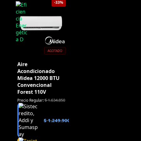
-33%
AGOTADO
Aire
Acondicionado
Midea 12000 BTU
Convencional
Forest 110V
$
1.634.850
Precio Regular:
$
1.249.900