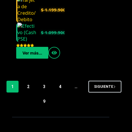
$
1.199.900
$
1.099.900
Ver más...
1
2
3
4
…
SIGUIENTE
9