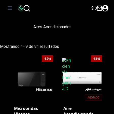
Saltar
al
$
0
Carro
contenido
de
compra
Aires Acondicionados
Ordenado
Mostrando 1–9 de 81 resultados
por
precio:
-32%
-36%
bajo
a
alto
AGOTADO
Microondas
Aire