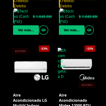
$
1.049.900
$
1.049.900
Ver más...
Ver más...
-53%
-33%
AGOTADO
AGOTADO
Aire
Aire
Acondicionado LG
Acondicionado
MultiV Indoor
Midea 12000 BTU