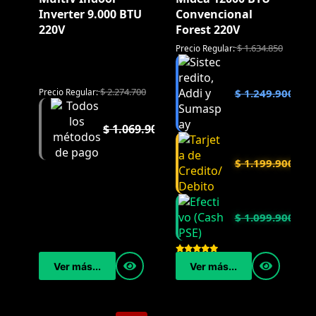
Inverter 9.000 BTU
Convencional
220V
Forest 220V
$
1.634.850
Precio Regular:
$
2.274.700
$
1.249.900
Precio Regular:
$
1.069.900
$
1.199.900
$
1.099.900
Ver más...
Ver más...