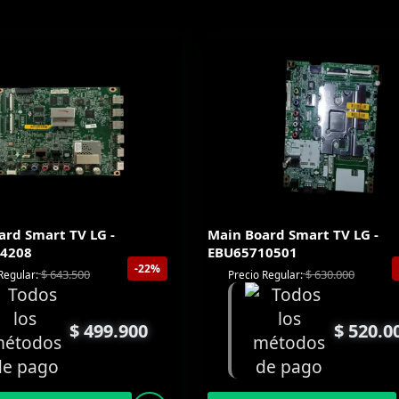
ard Smart TV LG -
Main Board Smart TV LG -
4208
EBU65710501
-22%
$
643.500
$
630.000
Regular:
Precio Regular:
$
499.900
$
520.0