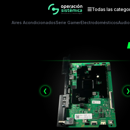
Saltar
al
Todas las catego
contenido
Aires Acondicionados
Serie Gamer
Electrodomésticos
Audio
❮