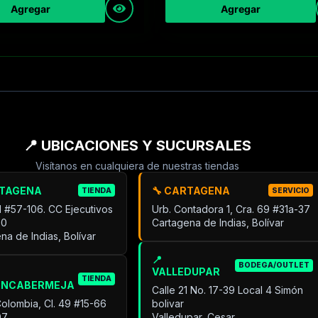
Agregar
Agregar
📍 UBICACIONES Y SUCURSALES
Visítanos en cualquiera de nuestras tiendas
RTAGENA
🔧 CARTAGENA
TIENDA
SERVICIO
31 #57-106. CC Ejecutivos
Urb. Contadora 1, Cra. 69 #31a-37
30
Cartagena de Indias, Bolívar
na de Indias, Bolívar
📍
BODEGA/OUTLET
VALLEDUPAR
TIENDA
ANCABERMEJA
Calle 21 No. 17-39 Local 4 Simón
Colombia, Cl. 49 #15-66
bolivar
07
Valledupar, Cesar