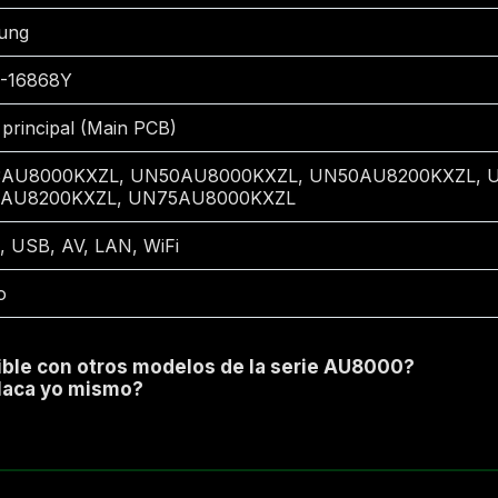
ung
-16868Y
 principal (Main PCB)
AU8000KXZL, UN50AU8000KXZL, UN50AU8200KXZL, 
AU8200KXZL, UN75AU8000KXZL
 USB, AV, LAN, WiFi
o
ible con otros modelos de la serie AU8000?
placa yo mismo?