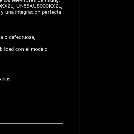
0KXZL, UN55AU8000KXZL,
 una integración perfecta
da o defectuosa,
ibilidad con el modelo
adas.