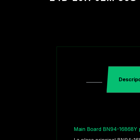
Descrip
Main Board BN94-16868Y p
La placa principal BN94-16