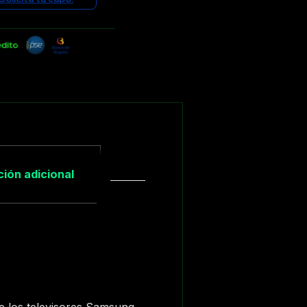
ión adicional
 los televisores Samsung.