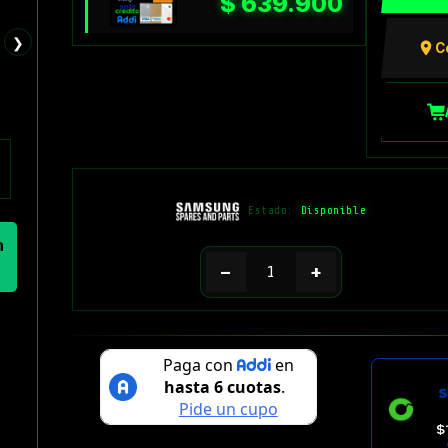
$
639.900
❯
C
Estado:
Disponible
n
−
+
$