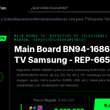
rías
¿Qué estás buscando?
 y Video
Repuestos/Herramientas
Barras Led para TV
Soporte Té
MAIN BOARD TV
,
REPUESTOS DE TELEVISORES
7%
MARRÓN
,
REPUESTOS/HERRAMIENTAS
Main Board BN94-1686
TV Samsung - REP-66
Repuesto BN94-16868Y para la serie Samsung AU8000B. C
AU8000/8200 KXZL de 43, 50, 55, 65 y 75”. Sustituye la m
❯
imagen, audio, red y puertos (HDMI, USB, etc.). Ideal para t
estabilidad y el rendimiento del televisor.
Precio Regular:
$
687.000