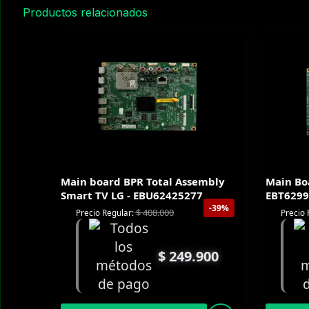
Productos relacionados
Main board BPR Total Assembly
Main Bo
Smart TV LG - EBU62425277
EBT6299
-39%
$
408.000
Precio Regular:
Precio 
$
249.900