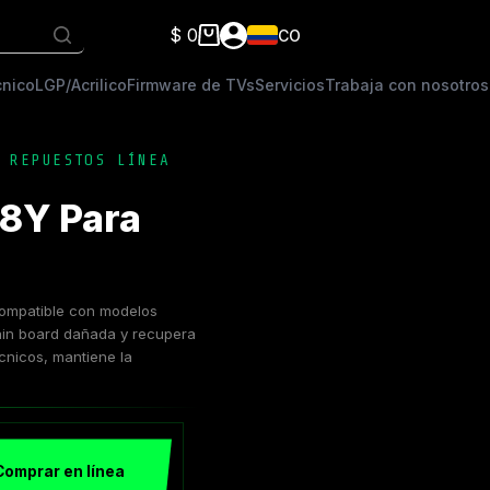
$
0
CO
Carro
de
cnico
LGP/Acrilico
Firmware de TVs
Servicios
Trabaja con nosotros
compra
,
REPUESTOS LÍNEA
8Y Para
5
ompatible con modelos
ain board dañada y recupera
écnicos, mantiene la
Comprar en línea