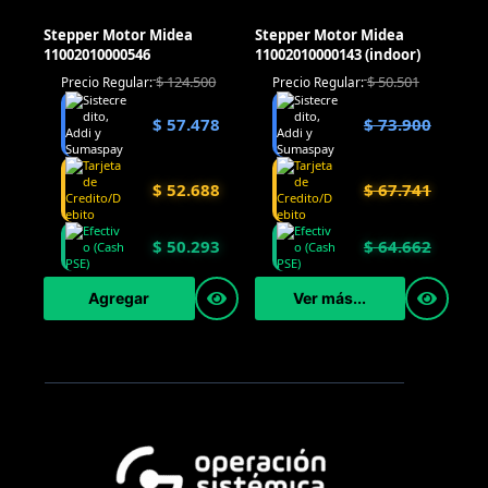
Stepper Motor Midea
Stepper Motor Midea
11002010000546
11002010000143 (indoor)
$
124.500
$
50.501
Precio Regular:
Precio Regular:
$
57.478
$
73.900
$
52.688
$
67.741
$
50.293
$
64.662
Agregar
Ver más...